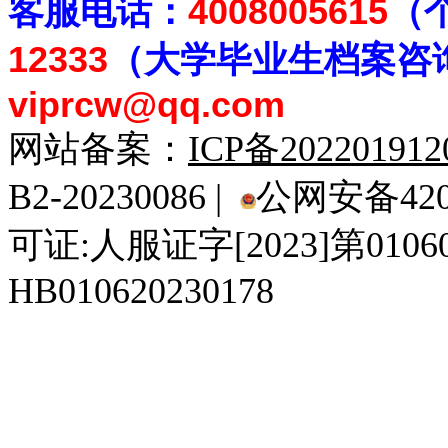
客
服电话：
4008005615
（
12333
（大学毕业生档案
咨
viprcw@qq.com
网站备案：
ICP备20220191
B2-20230086 |
公网安备4201
可证:人服证字[2023]第010
HB010620230178
929人才网
929招聘网
南方人才网
919人才网
939人才网
520人才
92
联合人才网
联合招聘网
888人才网
163人才网
163招聘网
985人才网
21
同城招聘网
毕业生求职网
域名抢注网
招聘人才网
中国直聘网
中国人才招聘网
中
直聘招聘网
人才网
武汉人才网
520人才网
28人才网
最新招聘信息
最